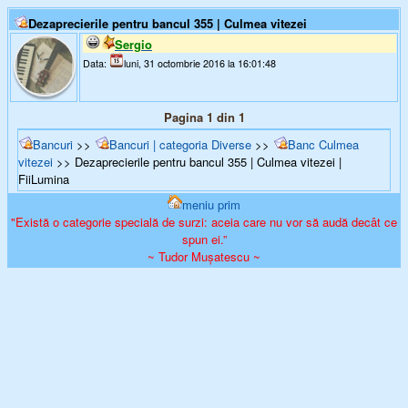
Dezaprecierile pentru bancul 355 | Culmea vitezei
Sergio
Data:
luni, 31 octombrie 2016 la 16:01:48
Pagina 1 din 1
Bancuri
>>
Bancuri | categoria Diverse
>>
Banc Culmea
vitezei
>> Dezaprecierile pentru bancul 355 | Culmea vitezei |
FiiLumina
meniu prim
"Există o categorie specială de surzi: aceia care nu vor să audă decât ce
spun ei.”
~ Tudor Mușatescu ~