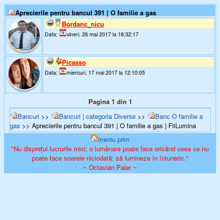
Aprecierile pentru bancul 391 | O familie a gas
Bordanc_nicu
Data:
vineri, 26 mai 2017 la 18:32:17
Picasso
Data:
miercuri, 17 mai 2017 la 12:10:05
Pagina 1 din 1
Bancuri
>>
Bancuri | categoria Diverse
>>
Banc O familie a
gas
>> Aprecierile pentru bancul 391 | O familie a gas | FiiLumina
meniu prim
"Nu disprețui lucrurile mici; o lumânare poate face oricând ceea ce nu
poate face soarele niciodată: să lumineze în întuneric."
~ Octavian Paler ~