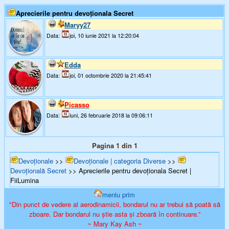
Aprecierile pentru devoționala Secret
Maryy27
Data:
joi, 10 iunie 2021 la 12:20:04
Edda
Data:
joi, 01 octombrie 2020 la 21:45:41
Picasso
Data:
luni, 26 februarie 2018 la 09:06:11
Pagina 1 din 1
Devoționale
>>
Devoționale | categoria Diverse
>>
Devoțională Secret
>> Aprecierile pentru devoționala Secret |
FiiLumina
meniu prim
"Din punct de vedere al aerodinamicii, bondarul nu ar trebui să poată să
zboare. Dar bondarul nu știe asta și zboară în continuare.”
~ Mary Kay Ash ~