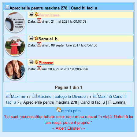
Aprecierile pentru maxima 278 | Cand iti faci u
Veronicaee
Data:
vineri, 21 mai 2021 la 00:07:59
Samuel_b
Data:
vineri, 08 septembrie 2017 la 07:47:50
Picasso
Data:
luni, 28 august 2017 la 20:48:26
Pagina 1 din 1
Maxime
>>
Maxime | categoria Diverse
>>
Maximă Cand iti
faci u
>> Aprecierile pentru maxima 278 | Cand iti faci u | FiiLumina
meniu prim
"Le sunt recunoscător tuturor celor care m-au refuzat în viață. Datorită lor
am reușit pe cont propriu."
~ Albert Einstein ~