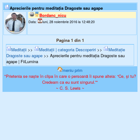
Aprecierile pentru meditația Dragoste sau agape
Bordanc_nicu
Data:
luni, 28 noiembrie 2016 la 12:48:20
Pagina 1 din 1
Meditații
>>
Meditații | categoria Descoperiri
>>
Meditație
Dragoste sau agape
>> Aprecierile pentru meditația Dragoste sau
agape | FiiLumina
meniu prim
"Prietenia se naște în clipa în care o persoană îi spune alteia: “Ce, și tu?
Credeam ca eu sunt singurul.”"
~ C. S. Lewis ~