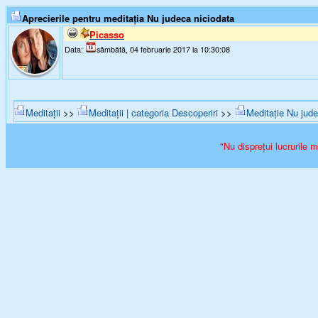
Aprecierile pentru meditația Nu judeca niciodata
Picasso
Data:
sâmbătă, 04 februarie 2017 la 10:30:08
Meditații
>>
Meditații | categoria Descoperiri
>>
Meditație Nu jude
"Nu disprețui lucrurile 