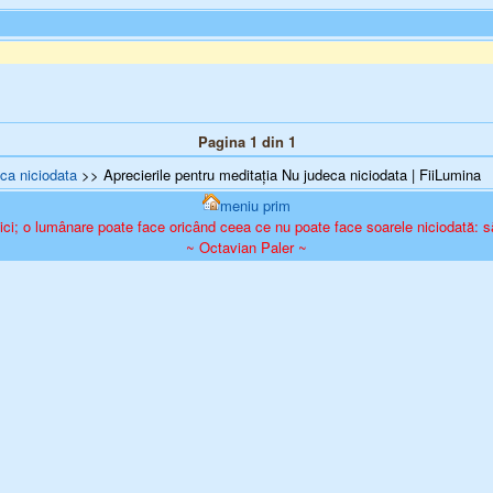
Pagina 1 din 1
ca niciodata
>> Aprecierile pentru meditația Nu judeca niciodata | FiiLumina
meniu prim
mici; o lumânare poate face oricând ceea ce nu poate face soarele niciodată: s
~ Octavian Paler ~