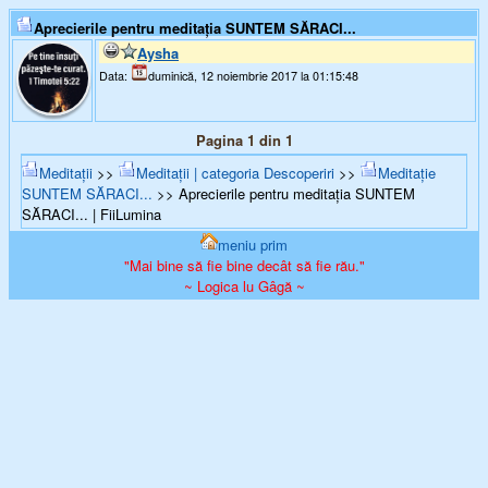
Aprecierile pentru meditația SUNTEM SĂRACI...
Aysha
Data:
duminică, 12 noiembrie 2017 la 01:15:48
Pagina 1 din 1
Meditații
>>
Meditații | categoria Descoperiri
>>
Meditație
SUNTEM SĂRACI...
>> Aprecierile pentru meditația SUNTEM
SĂRACI... | FiiLumina
meniu prim
"Mai bine să fie bine decât să fie rău."
~ Logica lu Gâgă ~