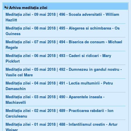
Arhiva meditația zilei
Meditația zilei - 09 mai 2018 | 496 - Scoala adversitatii - William
Hazlitt
Meditația zilei - 08 mai 2018 | 495 - Alegerea si schimbarea - Os
Guiness
Meditația zilei - 07 mai 2018 | 494 - Biserica de consum - Michael
Regele
Meditația zilei - 06 mai 2018 | 493 - Caderi si ridicari - Mary
Pickfort
Meditația zilei - 05 mai 2018 | 492 - Dumnezeu in gandul nostru -
Vasile cel Mare
Meditația zilei - 04 mai 2018 | 491 - Lectia multumirii - Petru
Damaschin
Meditația zilei - 03 mai 2018 | 490 - Aparentele inseala -
Machiavelli
Meditația zilei - 02 mai 2018 | 489 - Practicarea rabdarii - Ion
Carciuleanu
Meditația zilei - 01 mai 2018 | 488 - Infantilismul crestin - Artur
Weiser