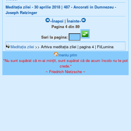
Meditația zilei - 30 aprilie 2018 | 487 - Ancorati in Dumnezeu -
Joseph Ratzinger
«Înapoi
|
Înainte»
Pagina 4 din 89
Sari la pagina:
Meditația zilei
>> Arhiva meditația zilei | pagina 4 | FiiLumina
meniu prim
"Nu sunt supărat că m-ai mințit, sunt supărat că de acum încolo nu te pot
crede."
~ Friedrich Nietzsche ~