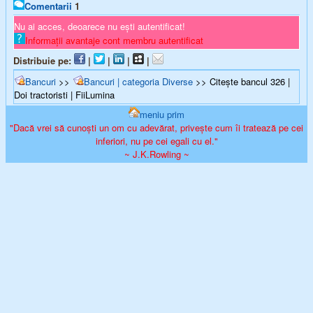
Comentarii
1
Nu ai acces, deoarece nu ești autentificat!
Informații avantaje cont membru autentificat
Distribuie pe:
|
|
|
|
Bancuri
>>
Bancuri | categoria Diverse
>> Citește bancul 326 |
Doi tractoristi | FiiLumina
meniu prim
"Dacă vrei să cunoști un om cu adevărat, privește cum îi tratează pe cei
inferiori, nu pe cei egali cu el."
~ J.K.Rowling ~