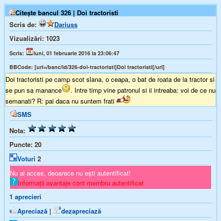
Citește bancul 326 | Doi tractoristi
Scris de:
Dariuss
Vizualizări:
1023
Scris:
luni, 01 februarie 2016 la 23:06:47
BBCode:
[url=/banc/id/326-doi-tractoristi]Doi tractoristi[/url]
Doi tractoristi pe camp scot slana, o ceapa, o bat de roata de la tractor si
se pun sa manance
. Intre timp vine patronul si ii intreaba: voi de ce nu
semanati? R: pai daca nu suntem frati
SMS
Nota:
Puncte:
20
Voturi
2
Nu ai acces, deoarece nu ești autentificat!
Informații avantaje cont membru autentificat
1
aprecieri
Apreciază
|
dezapreciază