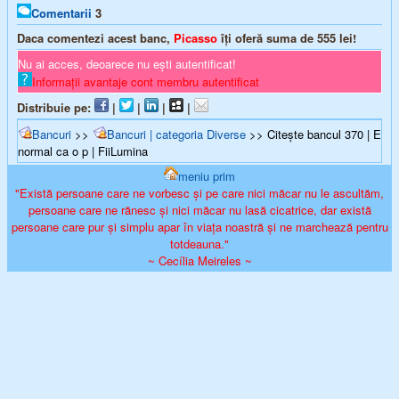
Comentarii
3
Daca comentezi acest banc,
Picasso
îți oferă suma de
555
lei!
Nu ai acces, deoarece nu ești autentificat!
Informații avantaje cont membru autentificat
Distribuie pe:
|
|
|
|
Bancuri
>>
Bancuri | categoria Diverse
>> Citește bancul 370 | E
normal ca o p | FiiLumina
meniu prim
"Există persoane care ne vorbesc și pe care nici măcar nu le ascultăm,
persoane care ne rănesc și nici măcar nu lasă cicatrice, dar există
persoane care pur și simplu apar în viața noastră și ne marchează pentru
totdeauna."
~ Cecília Meireles ~