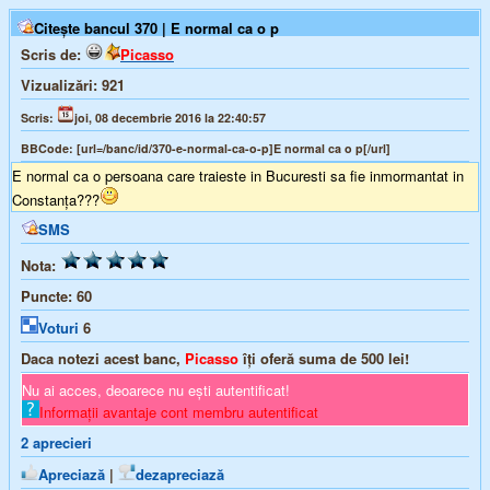
Citește bancul 370 | E normal ca o p
Scris de:
Picasso
Vizualizări:
921
Scris:
joi, 08 decembrie 2016 la 22:40:57
BBCode:
[url=/banc/id/370-e-normal-ca-o-p]E normal ca o p[/url]
E normal ca o persoana care traieste in Bucuresti sa fie inmormantat in
Constanța???
SMS
Nota:
Puncte:
60
Voturi
6
Daca notezi acest banc,
Picasso
îți oferă suma de
500
lei!
Nu ai acces, deoarece nu ești autentificat!
Informații avantaje cont membru autentificat
2
aprecieri
Apreciază
|
dezapreciază