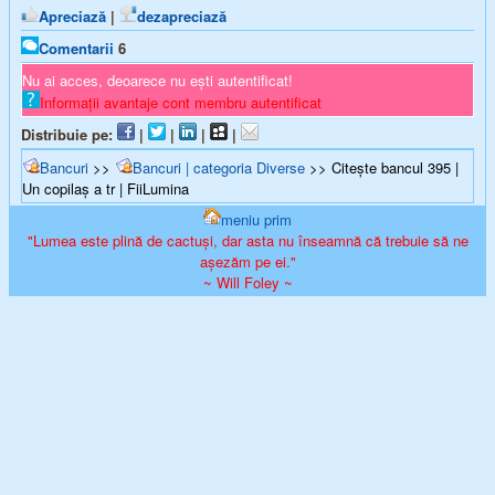
Apreciază
|
dezapreciază
Comentarii
6
Nu ai acces, deoarece nu ești autentificat!
Informații avantaje cont membru autentificat
Distribuie pe:
|
|
|
|
Bancuri
>>
Bancuri | categoria Diverse
>> Citește bancul 395 |
Un copilaş a tr | FiiLumina
meniu prim
"Lumea este plină de cactuși, dar asta nu înseamnă că trebuie să ne
așezăm pe ei."
~ Will Foley ~