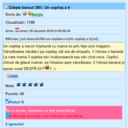
Citește bancul 395 | Un copilaş a tr
Scris de:
Sergio
Vizualizări:
1198
Scris:
vineri, 05 ianuarie 2018 la 09:08:34
BBCode:
[url=/banc/id/395-un-copilas-a-tr]Un copilaş a tr[/url]
Un copilaş a trecut împreună cu mama lui prin fața unui magazin.
Vânzătoarea văzâdu-l pe copilaş cât era de simpatic, îi întinse o banană.
La care mama îi șoptea să-i mulțumească sau să-i zică ceva. Copilul,
chinuit de glasul mamei, se întoarse spre vânzătoare, îi întinse banana şi
spuse curat DESFĂ-O!!?
)" />
SMS
Nota:
Puncte:
60
Voturi
6
Nu ai acces, deoarece nu ești autentificat!
Informații avantaje cont membru autentificat
3
aprecieri