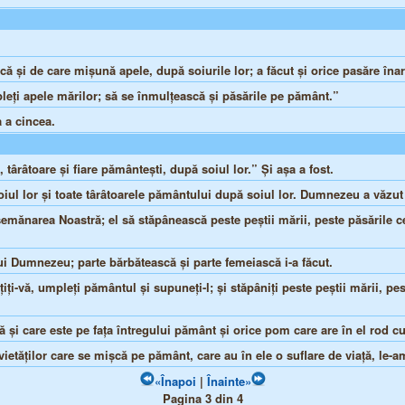
şcă şi de care mişună apele, după soiurile lor; a făcut şi orice pasăre în
pleţi apele mărilor; să se înmulţească şi păsările pe pământ.”
a a cincea.
târâtoare şi fiare pământeşti, după soiul lor.” Şi aşa a fost.
iul lor şi toate târâtoarele pământului după soiul lor. Dumnezeu a văzut
area Noastră; el să stăpânească peste peştii mării, peste păsările cerul
i Dumnezeu; parte bărbătească şi parte femeiască i-a făcut.
i-vă, umpleţi pământul şi supuneţi-l; şi stăpâniţi peste peştii mării, pes
 şi care este pe faţa întregului pământ şi orice pom care are în el rod c
 vietăţilor care se mişcă pe pământ, care au în ele o suflare de viaţă, le-a
«Înapoi
|
Înainte»
Pagina 3 din 4