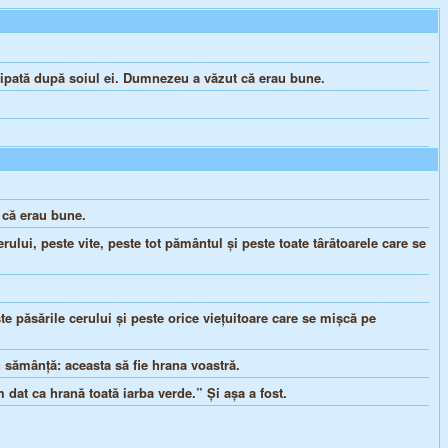
aripată după soiul ei. Dumnezeu a văzut că erau bune.
 că erau bune.
ui, peste vite, peste tot pământul şi peste toate târâtoarele care se
te păsările cerului şi peste orice vieţuitoare care se mişcă pe
u sămânţă: aceasta să fie hrana voastră.
m dat ca hrană toată iarba verde.” Şi aşa a fost.