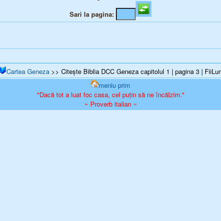
Sari la pagina:
Cartea Geneza
>> Citește Biblia DCC Geneza capitolul 1 | pagina 3 | FiiLu
meniu prim
"Dacă tot a luat foc casa, cel puțin să ne încălzim."
~ Proverb italian ~