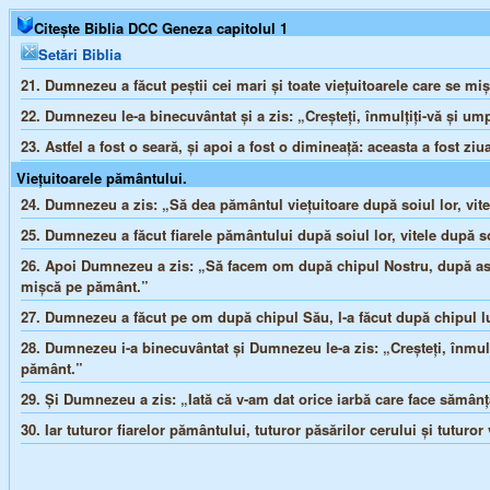
Citește Biblia DCC Geneza capitolul 1
Setări Biblia
21.
Dumnezeu a făcut peştii cei mari şi toate vieţuitoarele care se mi
22.
Dumnezeu le-a binecuvântat şi a zis: „Creşteţi, înmulţiţi-vă şi um
23.
Astfel a fost o seară, şi apoi a fost o dimineaţă: aceasta a fost ziu
Vieţuitoarele pământului.
24.
Dumnezeu a zis: „Să dea pământul vieţuitoare după soiul lor, vite, 
25.
Dumnezeu a făcut fiarele pământului după soiul lor, vitele după so
26.
Apoi Dumnezeu a zis: „Să facem om după chipul Nostru, după asemăn
mişcă pe pământ.”
27.
Dumnezeu a făcut pe om după chipul Său, l-a făcut după chipul lu
28.
Dumnezeu i-a binecuvântat şi Dumnezeu le-a zis: „Creşteţi, înmulţiţ
pământ.”
29.
Şi Dumnezeu a zis: „Iată că v-am dat orice iarbă care face sămânţă
30.
Iar tuturor fiarelor pământului, tuturor păsărilor cerului şi tuturor