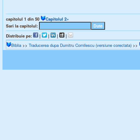
capitolul 1 din 50
Capitolul 2»
Sari la capitolul:
Distribuie pe:
|
|
|
|
Biblia
>>
Traducerea dupa Dumitru Cornilescu (versiune corectata)
>>