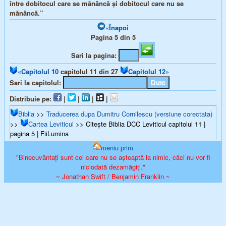
între dobitocul care se mănâncă şi dobitocul care nu se
mănâncă.”
«Înapoi
Pagina 5 din 5
Sari la pagina:
«Capitolul 10
capitolul 11 din 27
Capitolul 12»
Sari la capitolul:
Distribuie pe:
|
|
|
|
Biblia
>>
Traducerea dupa Dumitru Cornilescu (versiune corectata)
>>
Cartea Leviticul
>> Citește Biblia DCC Leviticul capitolul 11 |
pagina 5 | FiiLumina
meniu prim
"Binecuvântați sunt cei care nu se așteaptă la nimic, căci nu vor fi
niciodată dezamăgiți."
~ Jonathan Swift / Benjamin Franklin ~