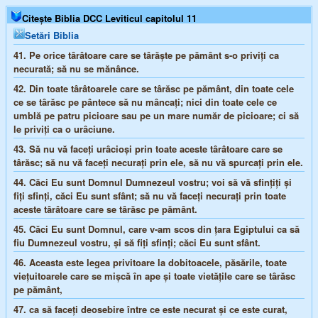
Citește Biblia DCC Leviticul capitolul 11
Setări Biblia
41.
Pe orice târâtoare care se târăşte pe pământ s-o priviţi ca
necurată; să nu se mănânce.
42.
Din toate târâtoarele care se târăsc pe pământ, din toate cele
ce se târăsc pe pântece să nu mâncaţi; nici din toate cele ce
umblă pe patru picioare sau pe un mare număr de picioare; ci să
le priviţi ca o urâciune.
43.
Să nu vă faceţi urâcioşi prin toate aceste târâtoare care se
târăsc; să nu vă faceţi necuraţi prin ele, să nu vă spurcaţi prin ele.
44.
Căci Eu sunt Domnul Dumnezeul vostru; voi să vă sfinţiţi şi
fiţi sfinţi, căci Eu sunt sfânt; să nu vă faceţi necuraţi prin toate
aceste târâtoare care se târăsc pe pământ.
45.
Căci Eu sunt Domnul, care v-am scos din ţara Egiptului ca să
fiu Dumnezeul vostru, şi să fiţi sfinţi; căci Eu sunt sfânt.
46.
Aceasta este legea privitoare la dobitoacele, păsările, toate
vieţuitoarele care se mişcă în ape şi toate vietăţile care se târăsc
pe pământ,
47.
ca să faceţi deosebire între ce este necurat şi ce este curat,