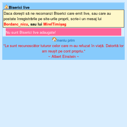
Biserici live
Daca dorești să ne recomanzi Biserici care emit live, sau care au
postate înregistrările pe site-urile proprii, scrie-i un mesaj lui
Bordanc_nicu
, sau lui
MirelTimişag
Nu sunt Biserici live adaugate!
meniu prim
"Le sunt recunoscător tuturor celor care m-au refuzat în viață. Datorită lor
am reușit pe cont propriu."
~ Albert Einstein ~