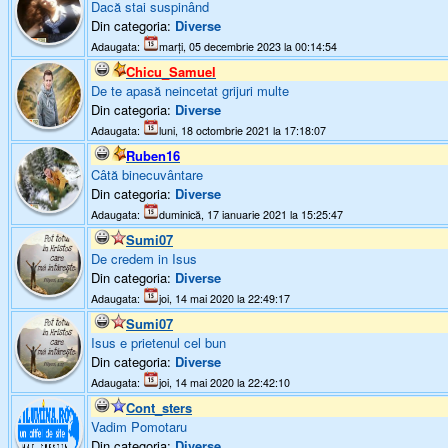
Dacă stai suspinând
Din categoria:
Diverse
Adaugata:
marți, 05 decembrie 2023 la 00:14:54
Chicu_Samuel
De te apasă neincetat grijuri multe
Din categoria:
Diverse
Adaugata:
luni, 18 octombrie 2021 la 17:18:07
Ruben16
Câtă binecuvântare
Din categoria:
Diverse
Adaugata:
duminică, 17 ianuarie 2021 la 15:25:47
Sumi07
De credem in Isus
Din categoria:
Diverse
Adaugata:
joi, 14 mai 2020 la 22:49:17
Sumi07
Isus e prietenul cel bun
Din categoria:
Diverse
Adaugata:
joi, 14 mai 2020 la 22:42:10
Cont_sters
Vadim Pomotaru
Din categoria:
Diverse