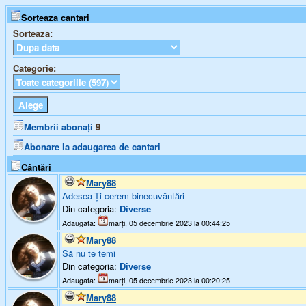
Sorteaza cantari
Sorteaza:
Categorie:
Membrii abonați
9
Abonare la adaugarea de cantari
Cântări
Mary88
Adesea-Ți cerem binecuvântări
Din categoria:
Diverse
Adaugata:
marți, 05 decembrie 2023 la 00:44:25
Mary88
Să nu te temi
Din categoria:
Diverse
Adaugata:
marți, 05 decembrie 2023 la 00:20:25
Mary88