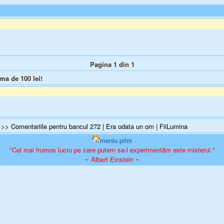
Pagina 1 din 1
suma de
100
lei!
>> Comentariile pentru bancul 272 | Era odata un om | FiiLumina
meniu prim
"Cel mai frumos lucru pe care putem sa-l experimentăm este misterul."
~ Albert Einstein ~