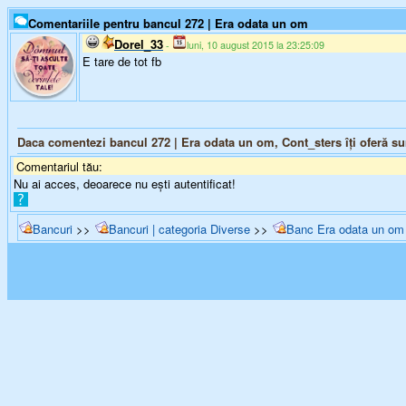
Comentariile pentru bancul 272 | Era odata un om
Dorel_33
-
luni, 10 august 2015 la 23:25:09
E tare de tot fb
Daca comentezi bancul 272 | Era odata un om, Cont_sters îți oferă 
Comentariul tău:
Nu ai acces, deoarece nu ești autentificat!
Bancuri
>>
Bancuri | categoria Diverse
>>
Banc Era odata un om