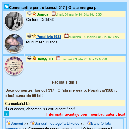
Comentariile pentru bancul 317 | O fata mergea p
Bianca
-
vineri, 04 martie 2016 la 16:46:35
Ce tare :D:D:D:D
Popaliviu1988
-
duminică, 20 martie 2016 la 16:23:27
Multumesc Bianca
Danyy_01
-
miercuri, 03 iulie 2019 la 12:05:39
Pagina 1 din 1
Daca comentezi bancul 317 | O fata mergea p, Popaliviu1988 îți
oferă suma de
50
lei!
Comentariul tău:
Nu ai acces, deoarece nu ești autentificat!
Informații avantaje cont membru autentificat
Bancuri
>>
Bancuri | categoria Diverse
>>
Banc O fata
mergea p
>> Comentariile pentru bancul 317 | O fata mergea p |