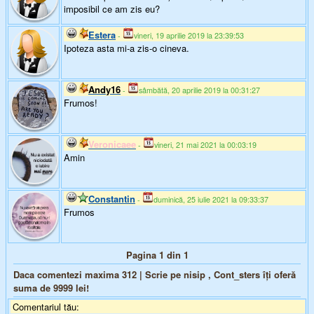
imposibil ce am zis eu?
Estera
-
vineri, 19 aprilie 2019 la 23:39:53
Ipoteza asta mi-a zis-o cineva.
Andy16
-
sâmbătă, 20 aprilie 2019 la 00:31:27
Frumos!
Veronicaee
-
vineri, 21 mai 2021 la 00:03:19
Amin
Constantin
-
duminică, 25 iulie 2021 la 09:33:37
Frumos
Pagina 1 din 1
Daca comentezi maxima 312 | Scrie pe nisip , Cont_sters îți oferă
suma de
9999
lei!
Comentariul tău: