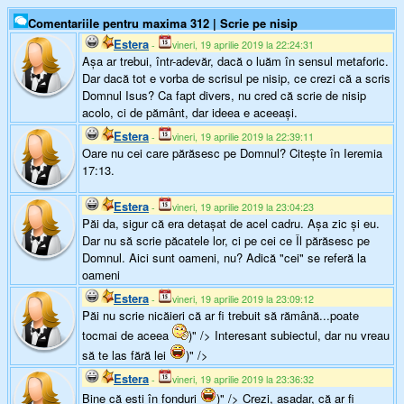
Comentariile pentru maxima 312 | Scrie pe nisip
Estera
-
vineri, 19 aprilie 2019 la 22:24:31
Aşa ar trebui, într-adevăr, dacă o luăm în sensul metaforic.
Dar dacă tot e vorba de scrisul pe nisip, ce crezi că a scris
Domnul Isus? Ca fapt divers, nu cred că scrie de nisip
acolo, ci de pământ, dar ideea e aceeaşi.
Estera
-
vineri, 19 aprilie 2019 la 22:39:11
Oare nu cei care părăsesc pe Domnul? Citeşte în Ieremia
17:13.
Estera
-
vineri, 19 aprilie 2019 la 23:04:23
Păi da, sigur că era detaşat de acel cadru. Aşa zic şi eu.
Dar nu să scrie păcatele lor, ci pe cei ce Îl părăsesc pe
Domnul. Aici sunt oameni, nu? Adică "cei" se referă la
oameni
Estera
-
vineri, 19 aprilie 2019 la 23:09:12
Păi nu scrie nicăieri că ar fi trebuit să rămână...poate
tocmai de aceea
)" /> Interesant subiectul, dar nu vreau
să te las fără lei
)" />
Estera
-
vineri, 19 aprilie 2019 la 23:36:32
Bine că eşti în fonduri
)" /> Crezi, aşadar, că ar fi