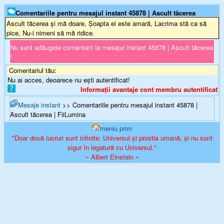
Comentariile pentru mesajul instant 45878 | Ascult tăcerea
Ascult tăcerea și mă doare, Șoapta ei este amară, Lacrima stă ca să
pice, Nu-i nimeni să mă ridice.
Nu sunt adăugate comentarii la mesajul instant 45878 | Ascult tăcerea
!
Comentariul tău:
Nu ai acces, deoarece nu ești autentificat!
Informații avantaje cont membru autentificat
Mesaje instant
>> Comentariile pentru mesajul instant 45878 |
Ascult tăcerea | FiiLumina
meniu prim
"Doar două lucruri sunt infinite: Universul și prostia umană, și nu sunt
sigur în legatură cu Universul."
~ Albert Einstein ~