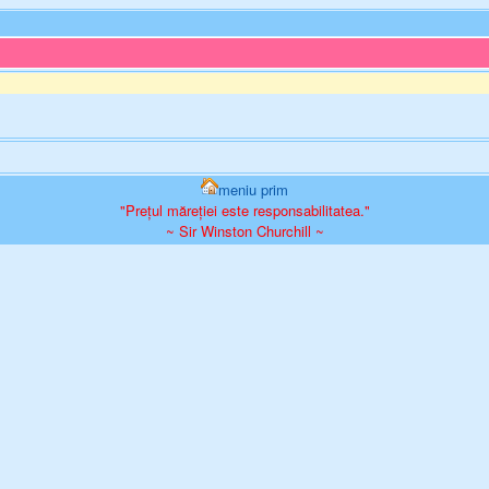
meniu prim
"Prețul măreției este responsabilitatea."
~ Sir Winston Churchill ~