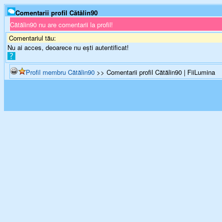
Comentarii profil Cătălin90
Cătălin90 nu are comentarii la profil!
Comentariul tău:
Nu ai acces, deoarece nu ești autentificat!
Profil membru Cătălin90
>> Comentarii profil Cătălin90 | FiiLumina