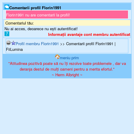
Comentarii profil Florin1991
Florin1991 nu are comentarii la profil!
Comentariul tău:
Nu ai acces, deoarece nu ești autentificat!
Informații avantaje cont membru autentificat
Profil membru Florin1991
>> Comentarii profil Florin1991 |
FiiLumina
meniu prim
"Atitudinea pozitivă poate să nu îți rezolve toate problemele , dar va
deranja destul de mulți oameni pentru a merita efortul."
~ Herm Albright ~