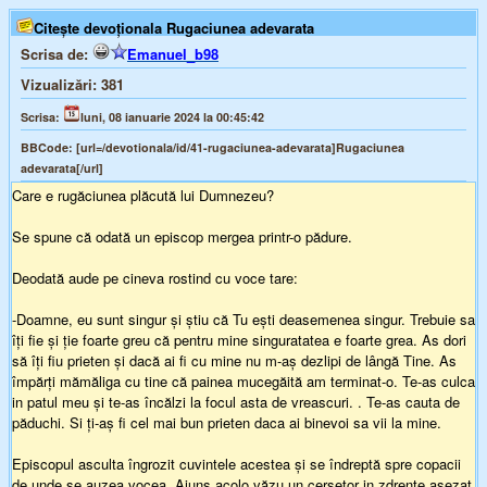
Citește devoționala Rugaciunea adevarata
Scrisa de:
Emanuel_b98
Vizualizări:
381
Scrisa:
luni, 08 ianuarie 2024 la 00:45:42
BBCode:
[url=/devotionala/id/41-rugaciunea-adevarata]Rugaciunea
adevarata[/url]
Care e rugăciunea plăcută lui Dumnezeu?
Se spune că odată un episcop mergea printr-o pădure.
Deodată aude pe cineva rostind cu voce tare:
-Doamne, eu sunt singur și știu că Tu ești deasemenea singur. Trebuie sa
îți fie și ție foarte greu că pentru mine singuratatea e foarte grea. As dori
să îți fiu prieten și dacă ai fi cu mine nu m-aș dezlipi de lângă Tine. As
împărți mămăliga cu tine că painea mucegăită am terminat-o. Te-as culca
in patul meu și te-as încălzi la focul asta de vreascuri. . Te-as cauta de
păduchi. Si ți-aș fi cel mai bun prieten daca ai binevoi sa vii la mine.
Episcopul asculta îngrozit cuvintele acestea și se îndreptă spre copacii
de unde se auzea vocea. Ajuns acolo văzu un cerșetor in zdrențe așezat