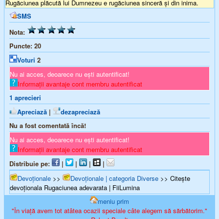
Rugăciunea plăcută lui Dumnezeu e rugăciunea sinceră și din inima.
SMS
Nota:
Puncte:
20
Voturi
2
Nu ai acces, deoarece nu ești autentificat!
Informații avantaje cont membru autentificat
1
aprecieri
Apreciază
|
dezapreciază
Nu a fost comentată încă!
Nu ai acces, deoarece nu ești autentificat!
Informații avantaje cont membru autentificat
Distribuie pe:
|
|
|
|
Devoționale
>>
Devoționale | categoria Diverse
>> Citește
devoționala Rugaciunea adevarata | FiiLumina
meniu prim
"În viață avem tot atâtea ocazii speciale câte alegem să sărbătorim."