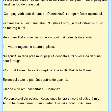
lângă un foc de vreascuri.
-Cum poți vorbi atât de urat cu Dumnezeu? ii strigă mânios episcopul.
-Iertare! Dar eu sunt analfabet. Nu știu să scriu, nici să citesc și nu știu
să mă rog altfel.
-Te voi învăța! spuse din nou episcopul mai calm de data asta.
Îl învăța o rugăciune scurtă și plecă.
Nu apucă să facă prea mulți pași că deodată auzi o voce ca de tunet
care îi strigă:
-Cum îndrăznești tu sa ii îndepărtezi pe iubiții Mei de la Mine?
Episcopul căzu la pământ cuprins de spaimă.
-Dar pe cine am îndepărtat eu Doamne?
-Pe cerșetorul din poiana. Rugaciunea lui era sinceră și plăcută mie.
Acum l-ai transformat într-un prefăcut și i-ai stricat rugăciunea.