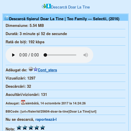
Descarcă Doar La Tine
Descarcă fișierul Doar La Tine | Teo Family — Selectii, (2016)
Dimensiune:
5.54 MB
Durată:
3 minute și 52 de secunde
Rată de biți:
192
kbps
Adăugat de:
Cont_sters
Vizualizări:
1297
Descărcări:
32
Ascultări/vizionări:
131
Adaugat:
sâmbătă, 14 octombrie 2017 la 14:24:26
BBCode:
[url=/fisier/id/25604-doar-la-tine]Doar La Tine[/url]
Nu se descarcă,
raportează-l
Nota: