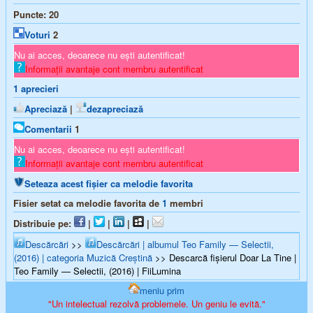
Puncte:
20
Voturi
2
Nu ai acces, deoarece nu ești autentificat!
Informații avantaje cont membru autentificat
1
aprecieri
Apreciază
|
dezapreciază
Comentarii
1
Nu ai acces, deoarece nu ești autentificat!
Informații avantaje cont membru autentificat
Seteaza acest fișier ca melodie favorita
Fisier setat ca melodie favorita de
1
membri
Distribuie pe:
|
|
|
|
Descărcări
>>
Descărcări | albumul Teo Family — Selectii,
(2016) | categoria Muzică Creștină
>> Descarcă fișierul Doar La Tine |
Teo Family — Selectii, (2016) | FiiLumina
meniu prim
"Un intelectual rezolvă problemele. Un geniu le evită."