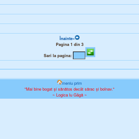
Înainte»
Pagina 1 din 3
Sari la pagina:
meniu prim
"Mai bine bogat și sănătos decât sărac și bolnav."
~ Logica lu Gâgă ~