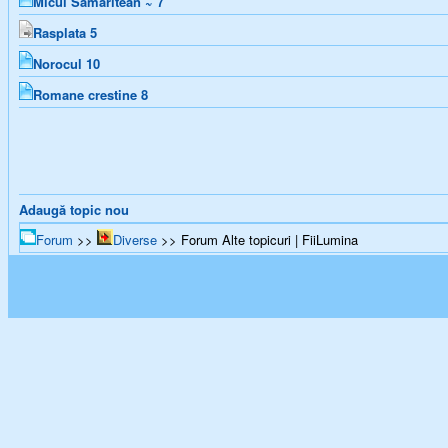
Micul Samaritean ~
7
Rasplata
5
Norocul
10
Romane crestine
8
Adaugă topic nou
Forum
>>
Diverse
>> Forum Alte topicuri | FiiLumina