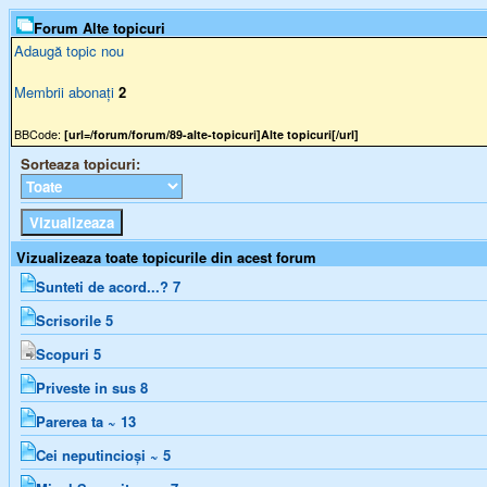
Forum Alte topicuri
Adaugă topic nou
Membrii abonați
2
BBCode:
[url=/forum/forum/89-alte-topicuri]Alte topicuri[/url]
Sorteaza topicuri:
Vizualizeaza toate topicurile din acest forum
Sunteti de acord...?
7
Scrisorile
5
Scopuri
5
Priveste in sus
8
Parerea ta ~
13
Cei neputincioși ~
5