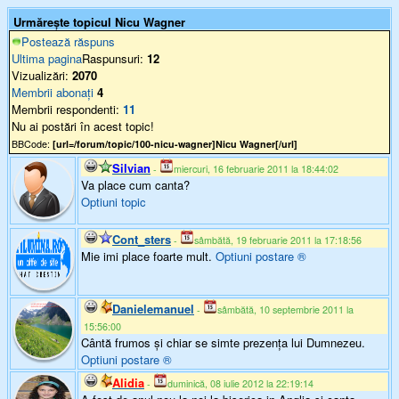
Urmărește topicul Nicu Wagner
Postează răspuns
Ultima pagina
Raspunsuri:
12
Vizualizări:
2070
Membrii abonați
4
Membrii respondenti:
11
Nu ai postări în acest topic!
BBCode:
[url=/forum/topic/100-nicu-wagner]Nicu Wagner[/url]
Silvian
-
miercuri, 16 februarie 2011 la 18:44:02
Va place cum canta?
Optiuni topic
Cont_sters
-
sâmbătă, 19 februarie 2011 la 17:18:56
Mie imi place foarte mult.
Optiuni postare
®
Danielemanuel
-
sâmbătă, 10 septembrie 2011 la
15:56:00
Cântă frumos și chiar se simte prezența lui Dumnezeu.
Optiuni postare
®
Alidia
-
duminică, 08 iulie 2012 la 22:19:14