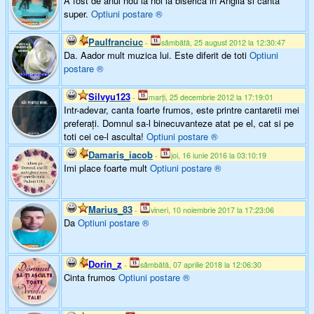
A fost de anul nou la noi la biserica in Anglia si canta
super.
Optiuni postare
®
Paulfranciuc
-
sâmbătă, 25 august 2012 la 12:30:47
Da. Aador mult muzica lui. Este diferit de toti
Optiuni
postare
®
Silvyu123
-
marți, 25 decembrie 2012 la 17:19:01
Intr-adevar, canta foarte frumos, este printre cantaretii mei
preferați. Domnul sa-l binecuvanteze atat pe el, cat si pe
toti cei ce-l asculta!
Optiuni postare
®
Damaris_iacob
-
joi, 16 iunie 2016 la 03:10:19
Imi place foarte mult
Optiuni postare
®
Marius_83
-
vineri, 10 noiembrie 2017 la 17:23:06
Da
Optiuni postare
®
Dorin_z
-
sâmbătă, 07 aprilie 2018 la 12:06:30
Cinta frumos
Optiuni postare
®