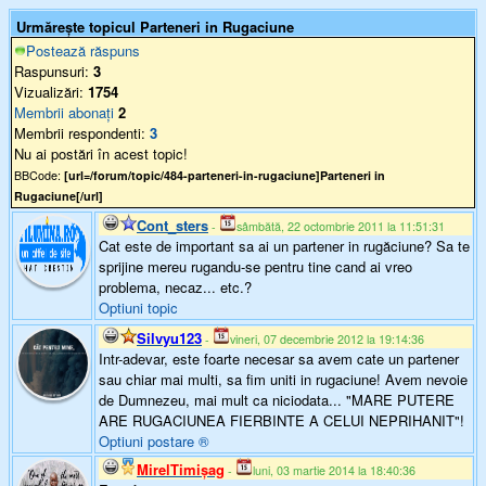
Urmărește topicul Parteneri in Rugaciune
Postează răspuns
Raspunsuri:
3
Vizualizări:
1754
Membrii abonați
2
Membrii respondenti:
3
Nu ai postări în acest topic!
BBCode:
[url=/forum/topic/484-parteneri-in-rugaciune]Parteneri in
Rugaciune[/url]
Cont_sters
-
sâmbătă, 22 octombrie 2011 la 11:51:31
Cat este de important sa ai un partener in rugăciune? Sa te
sprijine mereu rugandu-se pentru tine cand ai vreo
problema, necaz... etc.?
Optiuni topic
Silvyu123
-
vineri, 07 decembrie 2012 la 19:14:36
Intr-adevar, este foarte necesar sa avem cate un partener
sau chiar mai multi, sa fim uniti in rugaciune! Avem nevoie
de Dumnezeu, mai mult ca niciodata... "MARE PUTERE
ARE RUGACIUNEA FIERBINTE A CELUI NEPRIHANIT"!
Optiuni postare
®
MirelTimişag
-
luni, 03 martie 2014 la 18:40:36