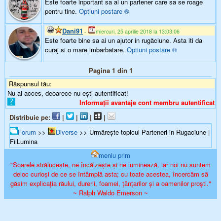
Este foarte inportant sa ai un partener care sa se roage
pentru tine.
Optiuni postare
®
Dani91
-
miercuri, 25 aprilie 2018 la 13:03:06
Este foarte bine sa ai un ajutor in rugăciune. Asta iti da
curaj si o mare imbarbatare.
Optiuni postare
®
Pagina 1 din 1
Răspunsul tău:
Nu ai acces, deoarece nu ești autentificat!
Informații avantaje cont membru autentificat
Distribuie pe:
|
|
|
|
Forum
>>
Diverse
>> Urmărește topicul Parteneri in Rugaciune |
FiiLumina
meniu prim
"Soarele strălucește, ne încălzește și ne luminează, iar noi nu suntem
deloc curioși de ce se întâmplă asta; cu toate acestea, încercăm să
găsim explicația răului, durerii, foamei, țânțarilor și a oamenilor proști."
~ Ralph Waldo Emerson ~