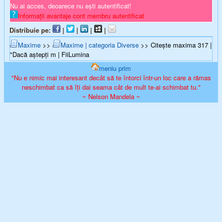
Nu ai acces, deoarece nu ești autentificat!
Informații avantaje cont membru autentificat
Distribuie pe:
|
|
|
|
Maxime
>>
Maxime | categoria Diverse
>> Citește maxima 317 |
"Dacă aștepți m | FiiLumina
meniu prim
"Nu e nimic mai interesant decât să te întorci într-un loc care a rămas
neschimbat ca să îți dai seama cât de mult te-ai schimbat tu."
~ Nelson Mandela ~