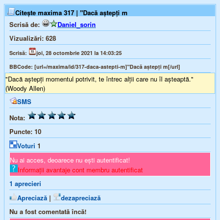
Citește maxima 317 | "Dacă aștepți m
Scrisă de:
Daniel_sorin
Vizualizări:
628
Scrisă:
joi, 28 octombrie 2021 la 14:03:25
BBCode:
[url=/maxima/id/317-daca-astepti-m]"Dacă aștepți m[/url]
"Dacă aștepți momentul potrivit, te întrec alții care nu îl așteaptă."
(Woody Allen)
SMS
Nota:
Puncte:
10
Voturi
1
Nu ai acces, deoarece nu ești autentificat!
Informații avantaje cont membru autentificat
1
aprecieri
Apreciază
|
dezapreciază
Nu a fost comentată încă!