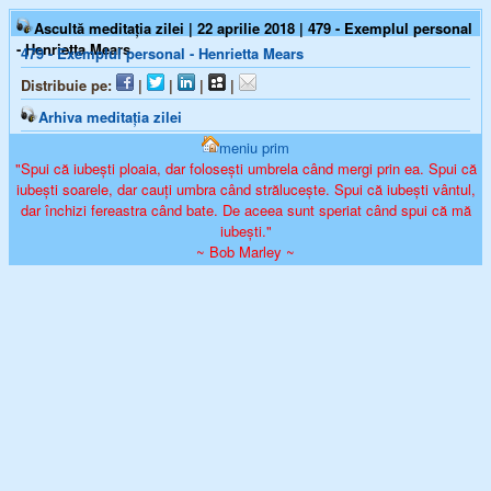
Ascultă meditația zilei | 22 aprilie 2018 | 479 - Exemplul personal
- Henrietta Mears
479 - Exemplul personal - Henrietta Mears
Distribuie pe:
|
|
|
|
Arhiva meditația zilei
meniu prim
"Spui că iubești ploaia, dar folosești umbrela când mergi prin ea. Spui că
iubești soarele, dar cauți umbra când strălucește. Spui că iubești vântul,
dar închizi fereastra când bate. De aceea sunt speriat când spui că mă
iubești."
~ Bob Marley ~