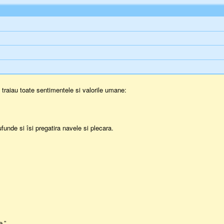
traiau toate sentimentele si valorile umane:
funde si îsi pregatira navele si plecara.
e.”