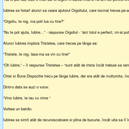
Iubirea se hotarî atunci sa ceara ajutorul Orgoliului, care tocmai trecea pe-
“Orgoliu, te rog, ma poti lua cu tine?”
“Nu te pot ajuta, Iubire…” - raspunse Orgoliul - “aici totul e perfect, mi-ai pu
Atunci Iubirea implora Tristetea, care trecea pe lânga ea:
“Tristete, te rog, lasa-ma sa vin cu tine!”
“Oh Iubire,” – îi raspunse Tristetea – “sunt atât de trista încât trebuie sa ram
Chiar si Buna Dispozitie trecu pe lânga Iubire, dar era atât de multumita, înc
Dintr-o data se auzi o voce:
“Vino Iubire, te iau cu mine “
Vorbea un batrân.
Iubirea se simti atât de recunoscatoare si plina de bucurie, încât uita sa îl 