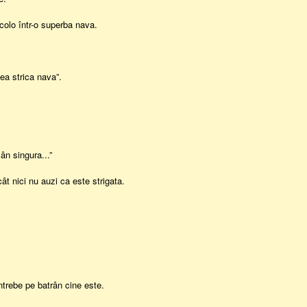
acolo într-o superba nava.
tea strica nava”.
ân singura...”
ât nici nu auzi ca este strigata.
întrebe pe batrân cine este.