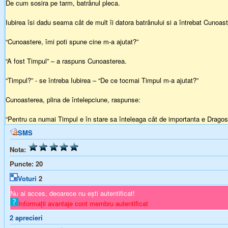
De cum sosira pe tarm, batrânul pleca.
Iubirea îsi dadu seama cât de mult îi datora batrânului si a întrebat Cunoas
“Cunoastere, îmi poti spune cine m-a ajutat?”
“A fost Timpul” – a raspuns Cunoasterea.
“Timpul?” - se întreba Iubirea – “De ce tocmai Timpul m-a ajutat?”
Cunoasterea, plina de întelepciune, raspunse:
“Pentru ca numai Timpul e în stare sa înteleaga cât de importanta e Dragost
SMS
Nota:
Puncte:
20
Voturi
2
Nu ai acces, deoarece nu ești autentificat!
Informații avantaje cont membru autentificat
2
aprecieri