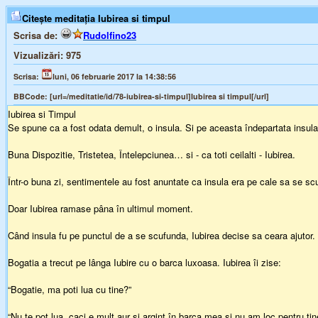
Citește meditația Iubirea si timpul
Scrisa de:
Rudolfino23
Vizualizări:
975
Scrisa:
luni, 06 februarie 2017 la 14:38:56
BBCode:
[url=/meditatie/id/78-iubirea-si-timpul]Iubirea si timpul[/url]
Iubirea si Timpul
Se spune ca a fost odata demult, o insula. Si pe aceasta îndepartata insula 
Buna Dispozitie, Tristetea, Întelepciunea… si - ca toti ceilalti - Iubirea.
Într-o buna zi, sentimentele au fost anuntate ca insula era pe cale sa se scu
Doar Iubirea ramase pâna în ultimul moment.
Când insula fu pe punctul de a se scufunda, Iubirea decise sa ceara ajutor.
Bogatia a trecut pe lânga Iubire cu o barca luxoasa. Iubirea îi zise:
“Bogatie, ma poti lua cu tine?”
“Nu te pot lua, caci e mult aur si argint în barca mea si nu am loc pentru tin