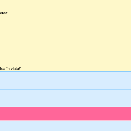
terea:
ea în viata!”