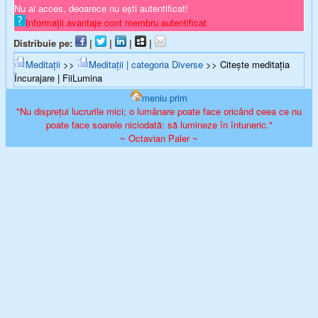
Nu ai acces, deoarece nu ești autentificat!
Informații avantaje cont membru autentificat
Distribuie pe:
|
|
|
|
Meditații
>>
Meditații | categoria Diverse
>> Citește meditația
Încurajare | FiiLumina
meniu prim
"Nu disprețui lucrurile mici; o lumânare poate face oricând ceea ce nu
poate face soarele niciodată: să lumineze în întuneric."
~ Octavian Paler ~