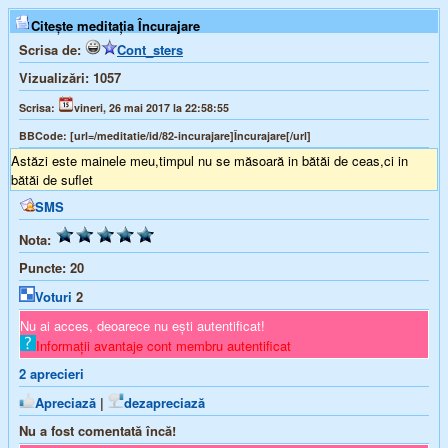
Citește meditația Încurajare
Scrisa de:
Cont_sters
Vizualizări:
1057
Scrisa:
vineri, 26 mai 2017 la 22:58:55
BBCode:
[url=/meditatie/id/82-incurajare]Încurajare[/url]
Astăzi este mainele meu,timpul nu se măsoară in bătăi de ceas,ci in
bătăi de suflet
SMS
Nota:
Puncte:
20
Voturi
2
Nu ai acces, deoarece nu ești autentificat!
Informații avantaje cont membru autentificat
2
aprecieri
Apreciază
|
dezapreciază
Nu a fost comentată încă!