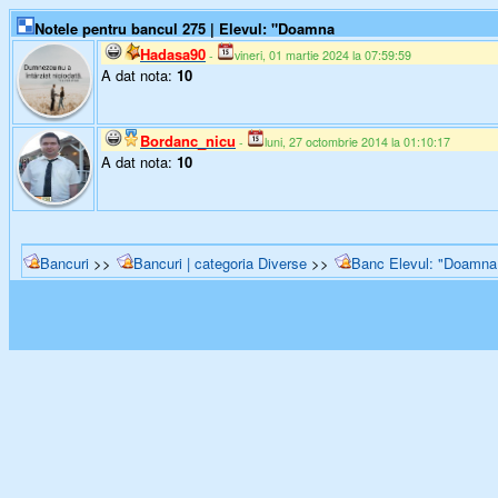
Notele pentru bancul 275 | Elevul: "Doamna
Hadasa90
-
vineri, 01 martie 2024 la 07:59:59
A dat nota:
10
Bordanc_nicu
-
luni, 27 octombrie 2014 la 01:10:17
A dat nota:
10
Bancuri
>>
Bancuri | categoria Diverse
>>
Banc Elevul: "Doamna