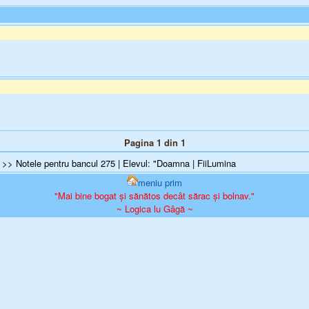
Pagina 1 din 1
>> Notele pentru bancul 275 | Elevul: "Doamna | FiiLumina
meniu prim
"Mai bine bogat și sănătos decât sărac și bolnav."
~ Logica lu Gâgă ~