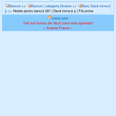
Bancuri
>>
Bancuri | categoria Diverse
>>
Banc Dacă inima-ți
p
>> Notele pentru bancul 297 | Dacă inima-ți p | FiiLumina
meniu prim
"Cel mai frumos dar făcut cuiva este speranța!"
~ Anatole France ~