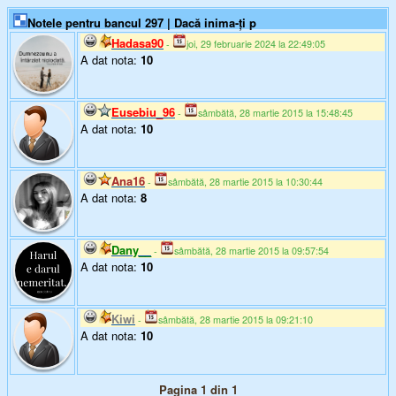
Notele pentru bancul 297 | Dacă inima-ți p
Hadasa90
-
joi, 29 februarie 2024 la 22:49:05
A dat nota:
10
Eusebiu_96
-
sâmbătă, 28 martie 2015 la 15:48:45
A dat nota:
10
Ana16
-
sâmbătă, 28 martie 2015 la 10:30:44
A dat nota:
8
Dany__
-
sâmbătă, 28 martie 2015 la 09:57:54
A dat nota:
10
Kiwi
-
sâmbătă, 28 martie 2015 la 09:21:10
A dat nota:
10
Pagina 1 din 1