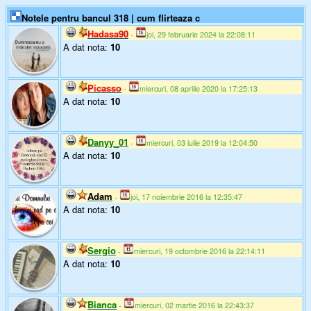
Notele pentru bancul 318 | cum flirteaza c
Hadasa90
-
joi, 29 februarie 2024 la 22:08:11
A dat nota:
10
Picasso
-
miercuri, 08 aprilie 2020 la 17:25:13
A dat nota:
10
Danyy_01
-
miercuri, 03 iulie 2019 la 12:04:50
A dat nota:
10
Adam
-
joi, 17 noiembrie 2016 la 12:35:47
A dat nota:
10
Sergio
-
miercuri, 19 octombrie 2016 la 22:14:11
A dat nota:
10
Bianca
-
miercuri, 02 martie 2016 la 22:43:37