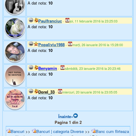
A dat nota:
10
Paulfranciuc
-
joi, 11 februarie 2016 la 23:25:03
A dat nota:
10
Popaliviu1988
-
marți, 26 ianuarie 2016 la 15:28:00
A dat nota:
10
Benyamin
-
sâmbătă, 23 ianuarie 2016 la 20:23:46
A dat nota:
10
Dorel_33
-
miercuri, 20 ianuarie 2016 la 23:05:05
A dat nota:
10
Înainte»
Pagina 1 din 2
Bancuri
>>
Bancuri | categoria Diverse
>>
Banc cum flirteaza