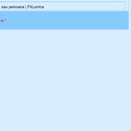
 sau persoana | FiiLumina
ei."