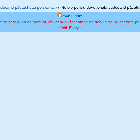
udecȃnd păcatul sau persoana
>> Notele pentru devoționala Judecȃnd păcatul
meniu prim
mea este plină de cactuși, dar asta nu înseamnă că trebuie să ne așezăm pe 
~ Will Foley ~