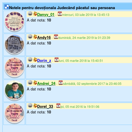
Notele pentru devoționala Judecȃnd păcatul sau persoana
Danyy_01
-
miercuri, 03 iulie 2019 la 13:45:13
A dat nota:
10
Andy16
-
duminică, 24 martie 2019 la 01:23:39
A dat nota:
10
Dorin_z
-
luni, 05 martie 2018 la 15:40:51
A dat nota:
10
Andrei_24
-
sâmbătă, 02 septembrie 2017 la 23:46:05
A dat nota:
10
Dorel_33
-
joi, 05 mai 2016 la 19:51:06
A dat nota:
10