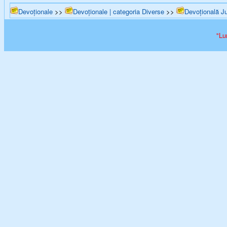
Devoționale
>>
Devoționale | categoria Diverse
>>
Devoțională J
"Lu