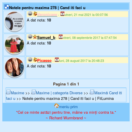
Notele pentru maxima 278 | Cand iti faci u
Veronicaee
-
vineri, 21 mai 2021 la 00:07:56
A dat nota:
10
Samuel_b
-
vineri, 08 septembrie 2017 la 07:47:54
A dat nota:
10
Picasso
-
luni, 28 august 2017 la 20:48:23
A dat nota:
10
Pagina 1 din 1
Maxime
>>
Maxime | categoria Diverse
>>
Maximă Cand iti
faci u
>> Notele pentru maxima 278 | Cand iti faci u | FiiLumina
meniu prim
"Cel ce minte astăzi pentru tine, mâine va minți contra ta."
~ Richard Wurmbrand ~