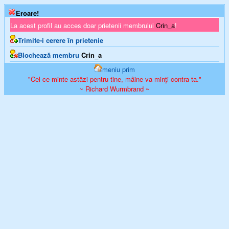
Eroare!
La acest profil au acces doar prietenii membrului
Crin_a
!
Trimite-i cerere în prietenie
Blochează membru
Crin_a
meniu prim
"Cel ce minte astăzi pentru tine, mâine va minți contra ta."
~ Richard Wurmbrand ~