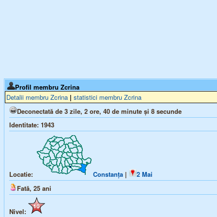
Profil membru Zcrina
Detalii membru Zcrina
|
statistici membru Zcrina
Deconectată de 3 zile, 2 ore, 40 de minute și 8 secunde
Identitate:
1943
Locatie:
Constanța
|
2 Mai
Fată,
25
ani
Nivel: