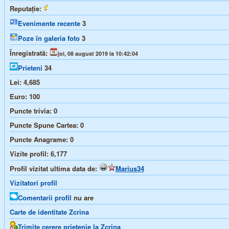
Reputație:
Evenimente recente
3
Poze în galeria foto
3
Înregistrată:
joi, 08 august 2019 la 10:42:04
Prieteni
34
Lei:
4,685
Euro:
100
Puncte trivia:
0
Puncte Spune Cartea:
0
Puncte Anagrame:
0
Vizite profil:
6,177
Profil vizitat ultima data de:
Marius34
Vizitatori profil
Comentarii profil
nu are
Carte de identitate Zcrina
Trimite cerere prietenie la Zcrina