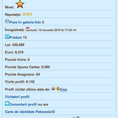
Nivel:
Reputație:
Poze în galeria foto
5
Înregistrată:
marți, 15 ianuarie 2019 la 17:25:14
Prieteni
13
Lei:
436,699
Euro:
8,318
Puncte trivia:
0
Puncte Spune Cartea:
5,000
Puncte Anagrame:
64
Vizite profil:
6,142
Profil vizitat ultima data de:
Vioo
Vizitatori profil
Comentarii profil
nu are
Carte de identitate Petronela18