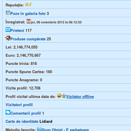
Reputație:
Poze în galeria foto
3
Înregistrat:
joi, 08 noiembrie 2012 la 06:12:53
Prieteni
117
Produse cumpărate
25
Lei:
2,146,774,055
Euro:
2,146,770,667
Puncte trivia:
816
Puncte Spune Cartea:
160
Puncte Anagrame:
0
Vizite profil:
12,708
Profil vizitat ultima data de:
Vizitator offline
Vizitatori profil
Comentarii profil
1
Carte de identitate
Lidiard
Melodie favorita:
Grup Otniel - E sarbatoare