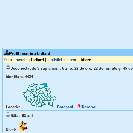
Profil membru
Lidiard
Detalii membru
Lidiard
|
statistici membru
Lidiard
Deconectat de 3 săptămâni, 6 zile, 22 de ore, 22 de minute și 45 d
Identitate:
4424
Locatie:
Botoșani
|
Dorohoi
Băiat,
65
ani
Nivel: