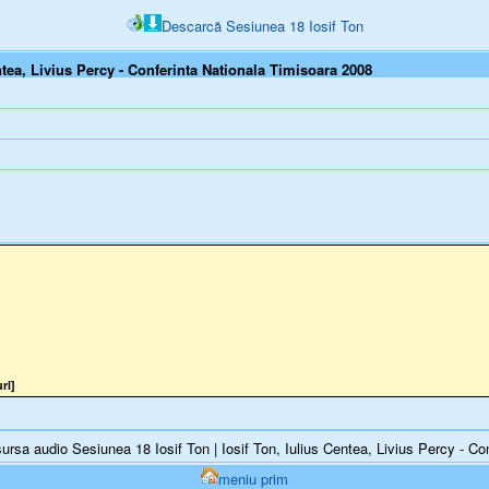
Descarcă Sesiunea 18 Iosif Ton
ntea, Livius Percy - Conferinta Nationala Timisoara 2008
rl]
rsa audio Sesiunea 18 Iosif Ton | Iosif Ton, Iulius Centea, Livius Percy - Co
meniu prim