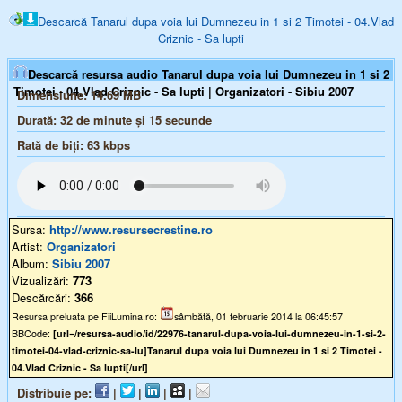
Descarcă Tanarul dupa voia lui Dumnezeu in 1 si 2 Timotei - 04.Vlad
Criznic - Sa lupti
Descarcă resursa audio Tanarul dupa voia lui Dumnezeu in 1 si 2
Timotei - 04.Vlad Criznic - Sa lupti | Organizatori - Sibiu 2007
Dimensiune:
14.69 MB
Durată:
32 de minute și 15 secunde
Rată de biți:
63
kbps
Sursa:
http://www.resursecrestine.ro
Artist:
Organizatori
Album:
Sibiu 2007
Vizualizări:
773
Descărcări:
366
Resursa preluata pe FiiLumina.ro:
sâmbătă, 01 februarie 2014 la 06:45:57
BBCode:
[url=/resursa-audio/id/22976-tanarul-dupa-voia-lui-dumnezeu-in-1-si-2-
timotei-04-vlad-criznic-sa-lu]Tanarul dupa voia lui Dumnezeu in 1 si 2 Timotei -
04.Vlad Criznic - Sa lupti[/url]
Distribuie pe:
|
|
|
|