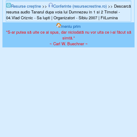
Resurse creștine
>>
Conferinte (resursecrestine.ro)
>> Descarcă
resursa audio Tanarul dupa voia lui Dumnezeu in 1 si 2 Timotei -
04.Vlad Criznic - Sa lupti | Organizatori - Sibiu 2007 | FiiLumina
meniu prim
"S-ar putea să uite ce ai spus, dar niciodată nu vor uita ce i-ai făcut să
simtă."
~ Carl W. Buechner ~