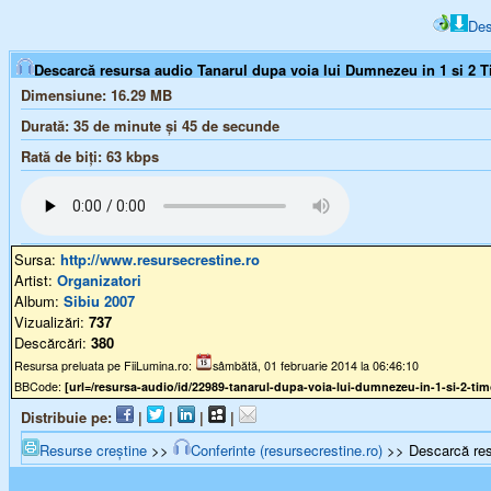
Des
Descarcă resursa audio Tanarul dupa voia lui Dumnezeu in 1 si 2 Ti
Dimensiune:
16.29 MB
Durată:
35 de minute și 45 de secunde
Rată de biți:
63
kbps
Sursa:
http://www.resursecrestine.ro
Artist:
Organizatori
Album:
Sibiu 2007
Vizualizări:
737
Descărcări:
380
Resursa preluata pe FiiLumina.ro:
sâmbătă, 01 februarie 2014 la 06:46:10
BBCode:
[url=/resursa-audio/id/22989-tanarul-dupa-voia-lui-dumnezeu-in-1-si-2-tim
Distribuie pe:
|
|
|
|
Resurse creștine
>>
Conferinte (resursecrestine.ro)
>> Descarcă resu