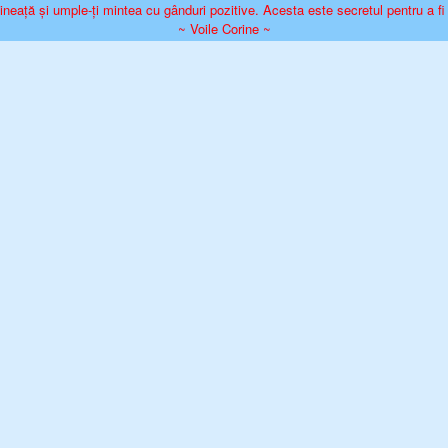
neață și umple-ți mintea cu gânduri pozitive. Acesta este secretul pentru a fi fer
~ Voile Corine ~