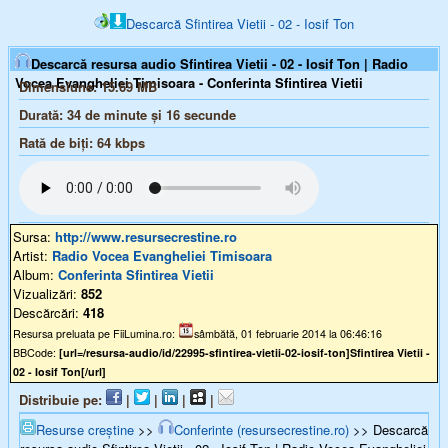
Descarcă Sfintirea Vietii - 02 - Iosif Ton
Descarcă resursa audio Sfintirea Vietii - 02 - Iosif Ton | Radio
Vocea Evangheliei Timisoara - Conferinta Sfintirea Vietii
Dimensiune:
15.69 MB
Durată:
34 de minute și 16 secunde
Rată de biți:
64
kbps
Sursa:
http://www.resursecrestine.ro
Artist:
Radio Vocea Evangheliei Timisoara
Album:
Conferinta Sfintirea Vietii
Vizualizări:
852
Descărcări:
418
Resursa preluata pe FiiLumina.ro:
sâmbătă, 01 februarie 2014 la 06:46:16
BBCode:
[url=/resursa-audio/id/22995-sfintirea-vietii-02-iosif-ton]Sfintirea Vietii -
02 - Iosif Ton[/url]
Distribuie pe:
|
|
|
|
Resurse creștine
>>
Conferinte (resursecrestine.ro)
>> Descarcă