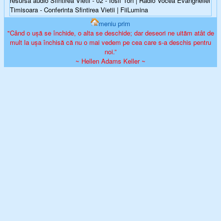
resursa audio Sfintirea Vietii - 02 - Iosif Ton | Radio Vocea Evangheliei
Timisoara - Conferinta Sfintirea Vietii | FiiLumina
meniu prim
"Când o ușă se închide, o alta se deschide; dar deseori ne uităm atât de
mult la ușa închisă că nu o mai vedem pe cea care s-a deschis pentru
noi.”
~ Hellen Adams Keller ~