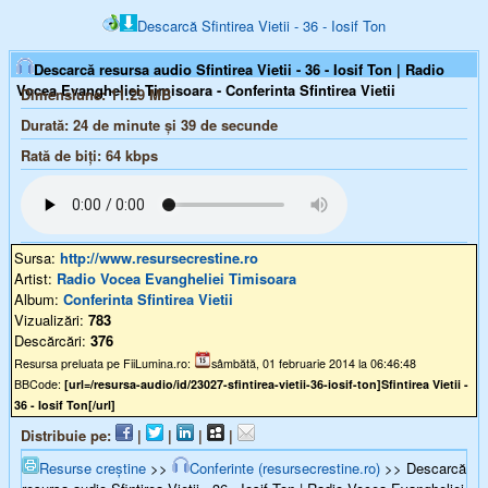
Descarcă Sfintirea Vietii - 36 - Iosif Ton
Descarcă resursa audio Sfintirea Vietii - 36 - Iosif Ton | Radio
Vocea Evangheliei Timisoara - Conferinta Sfintirea Vietii
Dimensiune:
11.29 MB
Durată:
24 de minute și 39 de secunde
Rată de biți:
64
kbps
Sursa:
http://www.resursecrestine.ro
Artist:
Radio Vocea Evangheliei Timisoara
Album:
Conferinta Sfintirea Vietii
Vizualizări:
783
Descărcări:
376
Resursa preluata pe FiiLumina.ro:
sâmbătă, 01 februarie 2014 la 06:46:48
BBCode:
[url=/resursa-audio/id/23027-sfintirea-vietii-36-iosif-ton]Sfintirea Vietii -
36 - Iosif Ton[/url]
Distribuie pe:
|
|
|
|
Resurse creștine
>>
Conferinte (resursecrestine.ro)
>> Descarcă