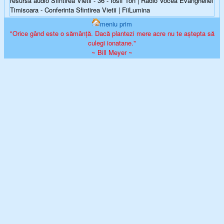
resursa audio Sfintirea Vietii - 36 - Iosif Ton | Radio Vocea Evangheliei
Timisoara - Conferinta Sfintirea Vietii | FiiLumina
meniu prim
"Orice gând este o sămânță. Dacă plantezi mere acre nu te aștepta să
culegi ionatane."
~ Bill Meyer ~