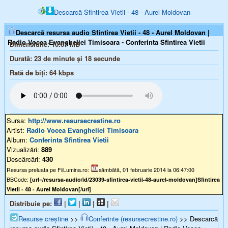
Descarcă Sfintirea Vietii - 48 - Aurel Moldovan
Descarcă resursa audio Sfintirea Vietii - 48 - Aurel Moldovan |
Radio Vocea Evangheliei Timisoara - Conferinta Sfintirea Vietii
Dimensiune:
10.67 MB
Durată:
23 de minute și 18 secunde
Rată de biți:
64
kbps
Sursa:
http://www.resursecrestine.ro
Artist:
Radio Vocea Evangheliei Timisoara
Album:
Conferinta Sfintirea Vietii
Vizualizări:
889
Descărcări:
430
Resursa preluata pe FiiLumina.ro:
sâmbătă, 01 februarie 2014 la 06:47:00
BBCode:
[url=/resursa-audio/id/23039-sfintirea-vietii-48-aurel-moldovan]Sfintirea
Vietii - 48 - Aurel Moldovan[/url]
Distribuie pe:
|
|
|
|
Resurse creștine
>>
Conferinte (resursecrestine.ro)
>> Descarcă