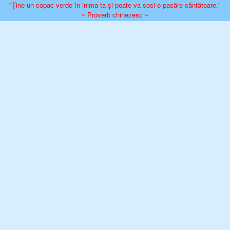
"Ține un copac verde în inima ta și poate va sosi o pasăre cântătoare."
~ Proverb chinezesc ~