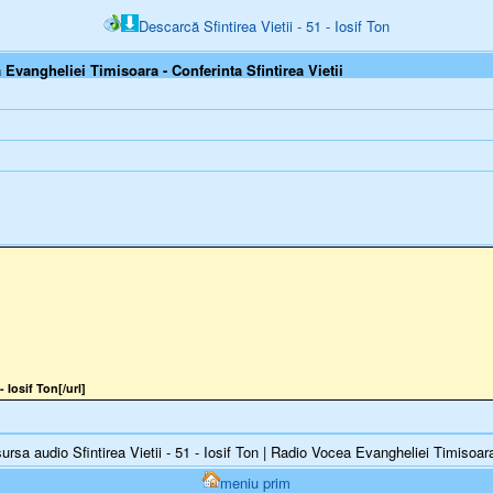
Descarcă Sfintirea Vietii - 51 - Iosif Ton
a Evangheliei Timisoara - Conferinta Sfintirea Vietii
- Iosif Ton[/url]
sa audio Sfintirea Vietii - 51 - Iosif Ton | Radio Vocea Evangheliei Timisoara 
meniu prim