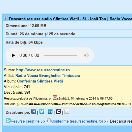
Descarcă resursa audio Sfintirea Vietii - 51 - Iosif Ton | Radio Voce
Dimensiune:
12.09 MB
Durată:
26 de minute și 25 de secunde
Rată de biți:
64
kbps
Sursa:
http://www.resursecrestine.ro
Artist:
Radio Vocea Evangheliei Timisoara
Album:
Conferinta Sfintirea Vietii
Vizualizări:
741
Descărcări:
391
Resursa preluata pe FiiLumina.ro:
sâmbătă, 01 februarie 2014 la 06:47:03
BBCode:
[url=/resursa-audio/id/23042-sfintirea-vietii-51-iosif-ton]Sfintirea Vietii - 51 
Distribuie pe:
|
|
|
|
Resurse creștine
>>
Conferinte (resursecrestine.ro)
>> Descarcă resur