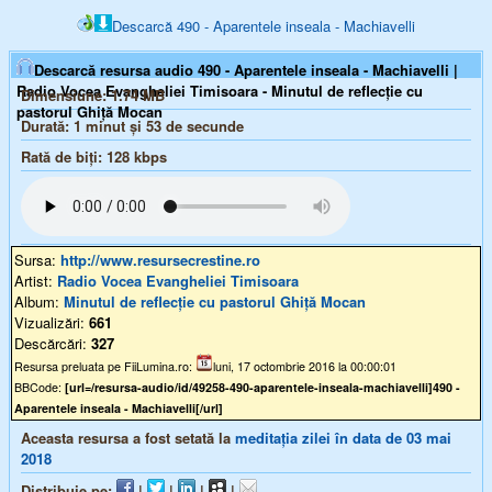
Descarcă 490 - Aparentele inseala - Machiavelli
Descarcă resursa audio 490 - Aparentele inseala - Machiavelli |
Radio Vocea Evangheliei Timisoara - Minutul de reflecție cu
Dimensiune:
1.74 MB
pastorul Ghiță Mocan
Durată:
1 minut și 53 de secunde
Rată de biți:
128
kbps
Sursa:
http://www.resursecrestine.ro
Artist:
Radio Vocea Evangheliei Timisoara
Album:
Minutul de reflecție cu pastorul Ghiță Mocan
Vizualizări:
661
Descărcări:
327
Resursa preluata pe FiiLumina.ro:
luni, 17 octombrie 2016 la 00:00:01
BBCode:
[url=/resursa-audio/id/49258-490-aparentele-inseala-machiavelli]490 -
Aparentele inseala - Machiavelli[/url]
Aceasta resursa a fost setată la
meditația zilei în data de 03 mai
2018
Distribuie pe:
|
|
|
|