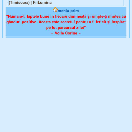
(Timisoara) | FiiLumina
meniu prim
"Numără-ți faptele bune în fiecare dimineață și umple-ți mintea cu
gânduri pozitive. Acesta este secretul pentru a fi fericit și inspirat
pe tot parcursul zilei"
~ Voile Corine ~