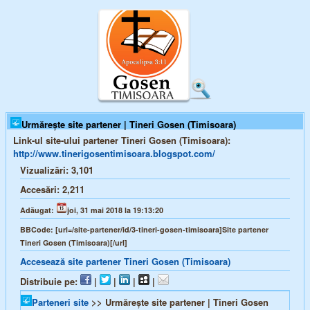
Urmărește site partener | Tineri Gosen (Timisoara)
Link-ul site-ului partener Tineri Gosen (Timisoara):
http://www.tinerigosentimisoara.blogspot.com/
Vizualizări:
3,101
Accesări:
2,211
Adăugat:
joi, 31 mai 2018 la 19:13:20
BBCode:
[url=/site-partener/id/3-tineri-gosen-timisoara]Site partener
Tineri Gosen (Timisoara)[/url]
Accesează site partener Tineri Gosen (Timisoara)
Distribuie pe:
|
|
|
|
Parteneri site
>> Urmărește site partener | Tineri Gosen