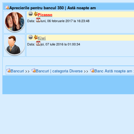
Aprecierile pentru bancul 350 | Astă noapte am
Picasso
Data:
luni, 06 februarie 2017 la 16:23:48
Kiwi
Data:
joi, 07 iulie 2016 la 01:00:34
Bancuri
>>
Bancuri | categoria Diverse
>>
Banc Astă noapte am