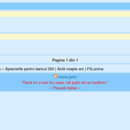
Pagina 1 din 1
>> Aprecierile pentru bancul 350 | Astă noapte am | FiiLumina
meniu prim
"Dacă tot a luat foc casa, cel puțin să ne încălzim."
~ Proverb italian ~