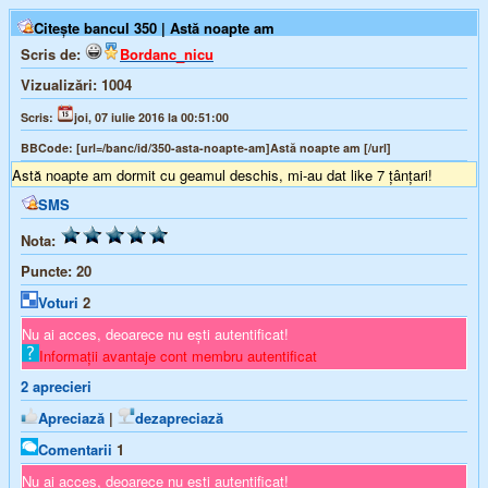
Citește bancul 350 | Astă noapte am
Scris de:
Bordanc_nicu
Vizualizări:
1004
Scris:
joi, 07 iulie 2016 la 00:51:00
BBCode:
[url=/banc/id/350-asta-noapte-am]Astă noapte am [/url]
Astă noapte am dormit cu geamul deschis, mi-au dat like 7 țânțari!
SMS
Nota:
Puncte:
20
Voturi
2
Nu ai acces, deoarece nu ești autentificat!
Informații avantaje cont membru autentificat
2
aprecieri
Apreciază
|
dezapreciază
Comentarii
1
Nu ai acces, deoarece nu ești autentificat!