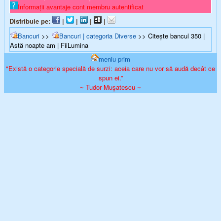
Informații avantaje cont membru autentificat
Distribuie pe:
|
|
|
|
Bancuri
>>
Bancuri | categoria Diverse
>> Citește bancul 350 |
Astă noapte am | FiiLumina
meniu prim
"Există o categorie specială de surzi: aceia care nu vor să audă decât ce
spun ei.”
~ Tudor Mușatescu ~